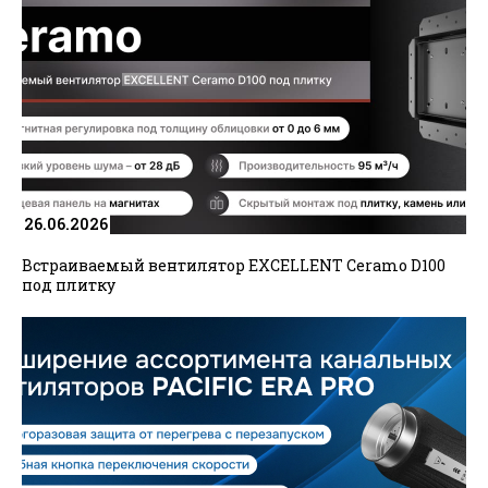
я принимаю условия
пользовательского
соглашения
и даю своё согласие на
обработку персональных данных в
соответствии с №152- ФЗ “О
персональных данных” от 27.07.2006
года
*
Зарегистрироваться как юридическое
26.06.2026
лицо
Встраиваемый вентилятор EXCELLENT Ceramo D100
под плитку
Пароль должен быть не менее 6 символов
длиной.
*
Поля, обязательные для заполнения.