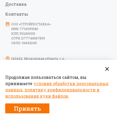
Доставка
Контакты
ООО «СТРОЙПОСТАВКА»
ИНН: 7734399180
КПП: 502401001
ОГРН: 1177746087859
ОКПО: 06492045
143442, Московская область, г.о.
Красногорск, тер. автодорога
Пятницкое шоссе, км 6-й, д. 9, стр. 10,
помещение 17
Продолжая пользоваться сайтом, вы
09:00-18:00 пн-пт
принимаете
условия обработки персональных
данных, политику конфиденциальности и
использования куки файлов.
Принять