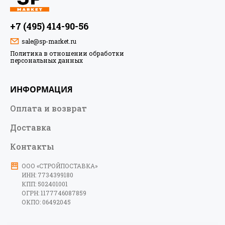
я принимаю условия
пользовательского
соглашения
и даю своё согласие на
+7 (495) 414-90-56
обработку персональных данных в
sale@sp-market.ru
соответствии с №152- ФЗ “О
Политика в отношении обработки
персональных данных” от 27.07.2006
персональных данных
года
*
Запомнить меня на этом компьютере
ИНФОРМАЦИЯ
Зарегистрироваться как юридическое
Оплата и возврат
Регистрация
лицо
Доставка
Контакты
Забыли свой пароль?
ООО «СТРОЙПОСТАВКА»
ИНН: 7734399180
Пароль должен быть не менее 6 символов
КПП: 502401001
длиной.
ОГРН: 1177746087859
ОКПО: 06492045
*
Поля, обязательные для заполнения.