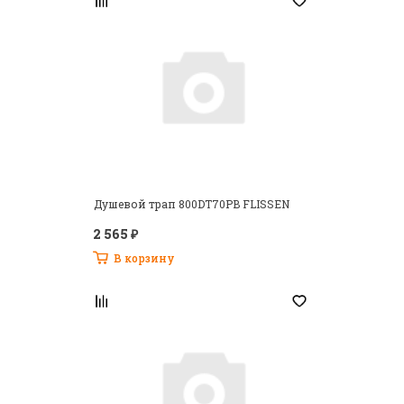
я принимаю условия
пользовательского
соглашения
и даю своё согласие на
обработку персональных данных в
соответствии с №152- ФЗ “О
персональных данных” от 27.07.2006
года
*
Зарегистрироваться как юридическое
лицо
Душевой трап 800DT70PB FLISSEN
2 565 ₽
В корзину
Пароль должен быть не менее 6 символов
длиной.
*
Поля, обязательные для заполнения.