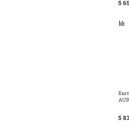
5 6
Быт
AUR
5 8