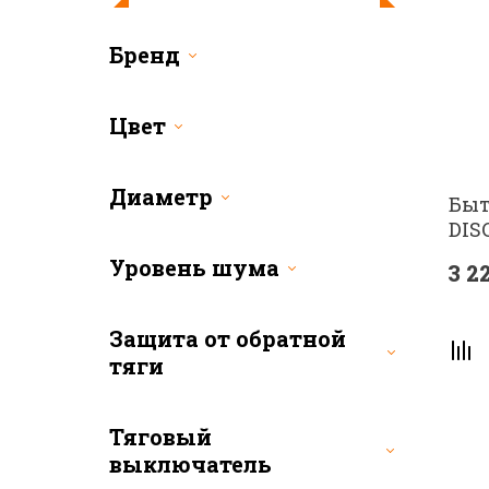
Крепеж
Бренд
Люки ревизионные
Люки скрытого монтажа
Цвет
Площадки торцевые
Рекуператоры
Диаметр
Быт
Система оцинкованных ка
DIS
Система пластиковых кан
Уровень шума
3 2
Фланцы
Экраны радиаторные
Защита от обратной
тяги
Тяговый
выключатель