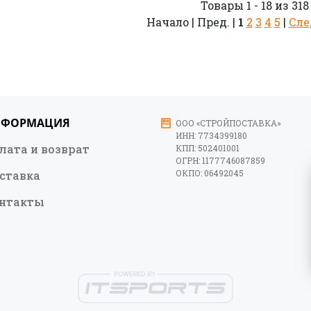
Товары 1 - 18 из 318
Начало | Пред. |
1
2
3
4
5
|
Сле
НФОРМАЦИЯ
ООО «СТРОЙПОСТАВКА»
ИНН: 7734399180
лата и возврат
КПП: 502401001
ОГРН: 1177746087859
ОКПО: 06492045
ставка
нтакты