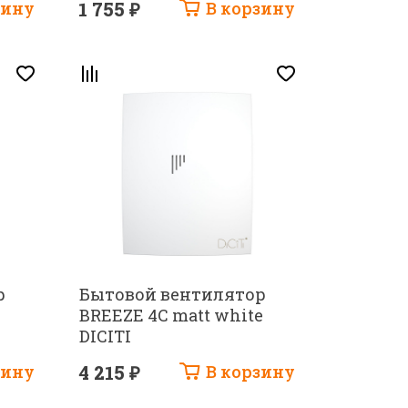
зину
1 755 ₽
В корзину
р
Бытовой вентилятор
BREEZE 4C matt white
DICITI
зину
4 215 ₽
В корзину