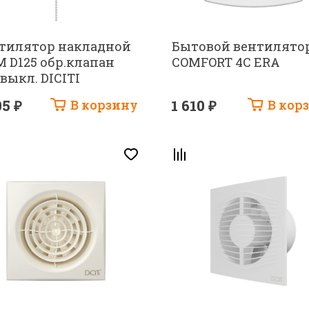
тилятор накладной
Бытовой вентилято
M D125 обр.клапан
COMFORT 4C ERA
.выкл. DICITI
05 ₽
В корзину
1 610 ₽
В кор