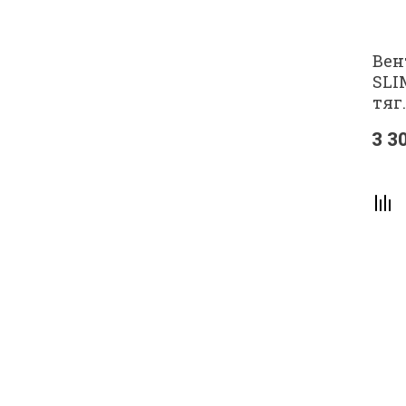
Вен
SLI
тяг
3 3