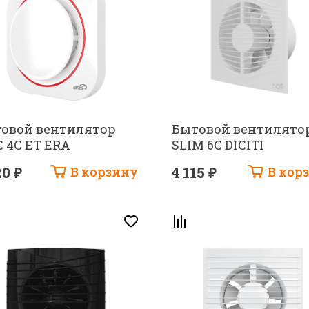
овой вентилятор
Бытовой вентилято
налов
C 4C ET ERA
SLIM 6C DICITI
алов
20 ₽
В корзину
4 115 ₽
В кор