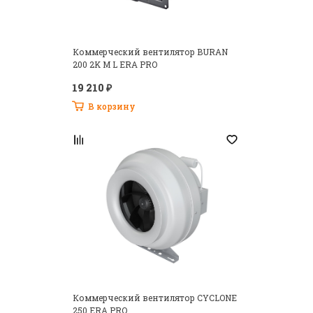
Коммерческий вентилятор BURAN
200 2K M L ERA PRO
19 210 ₽
Запомнить меня на этом компьютере
В корзину
Регистрация
Забыли свой пароль?
Коммерческий вентилятор CYCLONE
250 ERA PRO