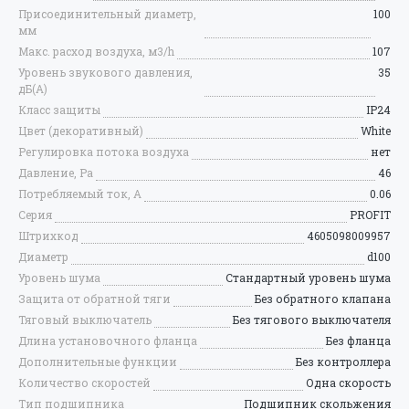
Авторизуйтесь, чтобы оставлять
Присоединительный диаметр,
100
мм
отзывы
Макс. расход воздуха, м3/h
107
Уровень звукового давления,
35
Запомнить меня на этом компьютере
дБ(А)
Класс защиты
IP24
АВТОРИЗАЦИЯ
Регистрация
Цвет (декоративный)
White
Регулировка потока воздуха
нет
Давление, Pa
46
Забыли свой пароль?
Потребляемый ток, A
0.06
Серия
PROFIT
Штрихкод
4605098009957
Диаметр
d100
Уровень шума
Стандартный уровень шума
Защита от обратной тяги
Без обратного клапана
Тяговый выключатель
Без тягового выключателя
Длина установочного фланца
Без фланца
Дополнительные функции
Без контроллера
Количество скоростей
Одна скорость
Тип подшипника
Подшипник скольжения