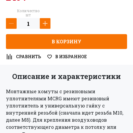
я принимаю условия
пользовательского
Количество
соглашения
и даю своё согласие на
шт
обработку персональных данных в
соответствии с №152- ФЗ “О
персональных данных” от 27.07.2006
В КОРЗИНУ
года
*
СРАВНИТЬ
В ИЗБРАННОЕ
Зарегистрироваться как юридическое
лицо
Описание и характеристики
Монтажные хомуты с резиновыми
уплотнителями MCRG имеют резиновый
уплотнитель и универсальную гайку с
Пароль должен быть не менее 6 символов
внутренней резьбой (сначала идет резьба М10,
длиной.
далее М8). Для крепления воздуховодов
*
Поля, обязательные для заполнения.
соответствующего диаметра к потолку или