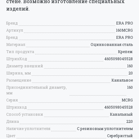
стене. Возможно изготовление специальных
Есть аккаунт? Войти
изделий.
Бренд
ERA PRO
Артикул
160MCRG
Бренд
ERA PRO
Материал
Оцинкованная сталь
Тип продукта
Крепеж
ШтрихКод
4605098045528
Диаметр внешний
160
Ширина, мм
20
Размещение
Канальное
Присоединительный диаметр,
160
мм
Серия
MCRG
Штрихкод
4605098045528
Способ установки
Канальный
Длина
220
Наличие уплотнителя
С резиновым уплотнителем
Цвет
Серебристый